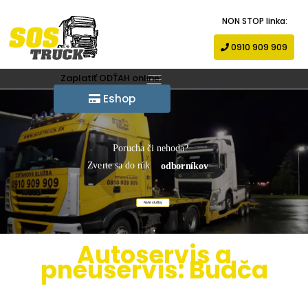
NON STOP linka:
0910 909 909
Zaplatiť ODŤAH online:
Eshop
Porucha či nehoda?
Zverte sa do rúk
odborníkov
Naše služby
Autoservis a
pneuservis: Budča