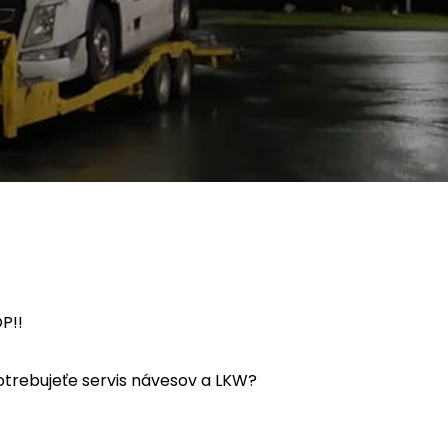
P!!
trebujeťe servis návesov a LKW?