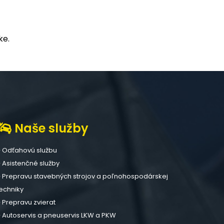
ke.
Naše služby
Odťahovú službu
Asistenčné služby
Prepravu stavebných strojov a poľnohospodárskej
echniky
Prepravu zvierat
Autoservis a pneuservis LKW a PKW