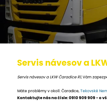
Servis návesov a LKW
Servis návesov a LKW Čaradice R1
, Vám zapezpe
Máte problémy v okolí: Čaradice,
Tekovské Ne
Kontaktujte nás na čísle: 0910 909 909 - o 