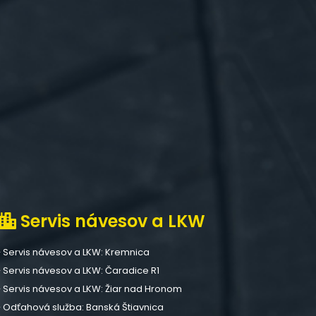
Servis návesov a LKW
Servis návesov a LKW: Kremnica
Servis návesov a LKW: Čaradice R1
Servis návesov a LKW: Žiar nad Hronom
Odťahová služba: Banská Štiavnica