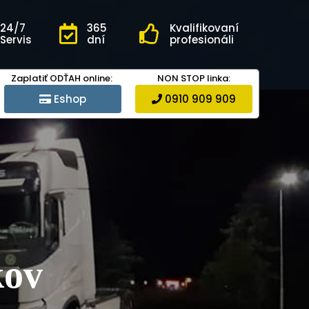
24/7
365
Kvalifikovaní
Servis
dní
profesionáli
Zaplatiť ODŤAH online:
NON STOP linka:
Eshop
0910 909 909
kov