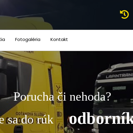
čia
Fotogaléria
Kontakt
Porucha či nehoda?
odborní
e sa do rúk