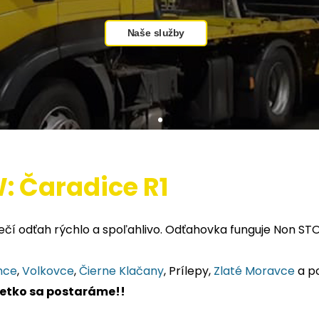
Naše služby
: Čaradice R1
čí odťah rýchlo a spoľahlivo. Odťahovka funguje Non STO
mce
,
Volkovce
,
Čierne Klačany
, Prílepy,
Zlaté Moravce
a po
všetko sa postaráme!!