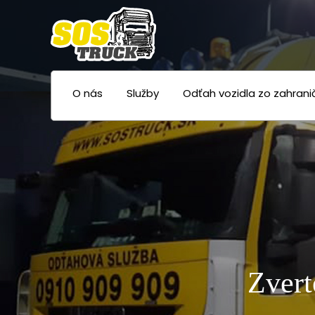
O nás
Služby
Odťah vozidla zo zahrani
Zvert