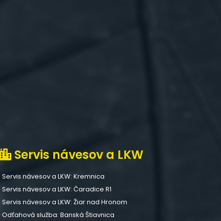
Servis návesov a LKW
Servis návesov a LKW: Kremnica
Servis návesov a LKW: Čaradice R1
Servis návesov a LKW: Žiar nad Hronom
Odťahová služba: Banská Štiavnica