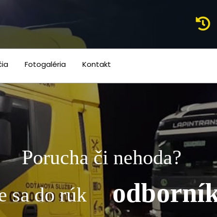
čia
Fotogaléria
Kontakt
Porucha či nehoda?
odborní
e sa do rúk