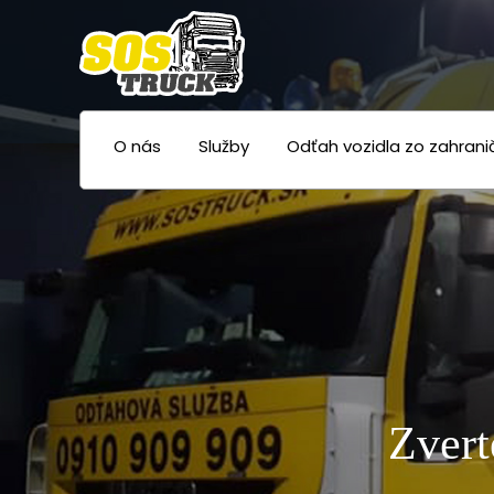
O nás
Služby
Odťah vozidla zo zahrani
Zvert