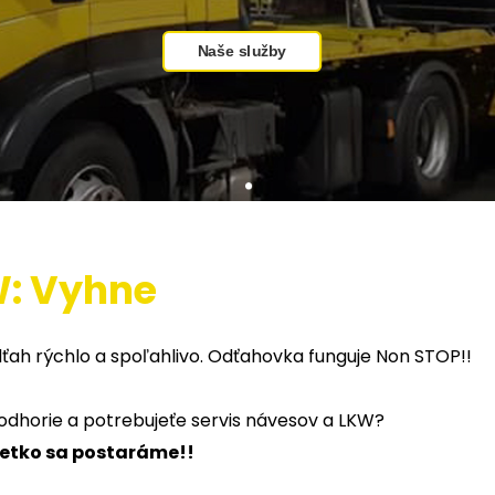
Naše služby
W: Vyhne
ťah rýchlo a spoľahlivo. Odťahovka funguje Non STOP!!
Podhorie a potrebujeťe servis návesov a LKW?
všetko sa postaráme!!