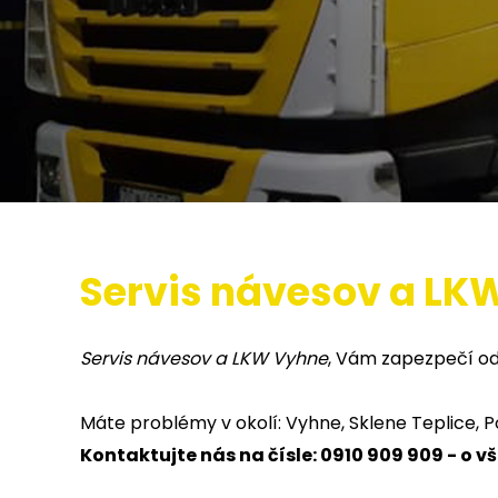
Servis návesov a LK
Servis návesov a LKW Vyhne
, Vám zapezpečí od
Máte problémy v okolí: Vyhne, Sklene Teplice, 
Kontaktujte nás na čísle: 0910 909 909 - o 