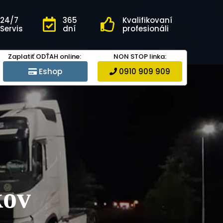
24/7
365
Kvalifikovaní
Servis
dní
profesionáli
Zaplatiť ODŤAH online:
NON STOP linka:
Eshop
0910 909 909
kov